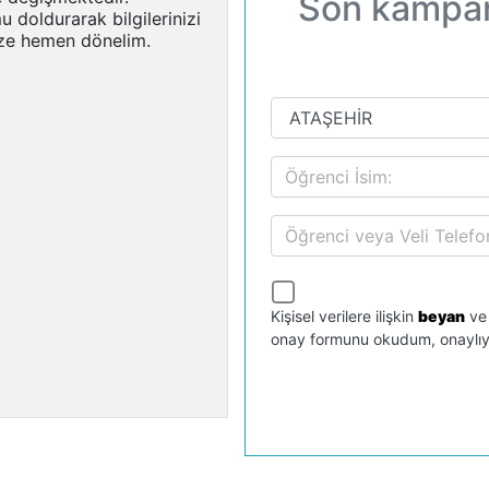
Son kampany
 doldurarak bilgilerinizi
ize hemen dönelim.
Kişisel verilere ilişkin
beyan
v
onay formunu okudum, onaylı