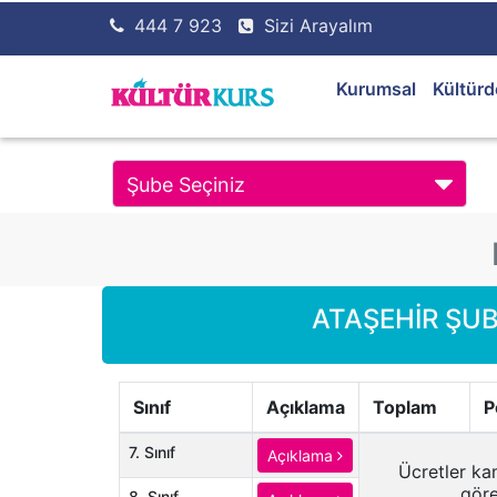
444 7 923
Sizi Arayalım
Kurumsal
Kültürd
Şube Seçiniz
ATAŞEHİR ŞUB
Sınıf
Açıklama
Toplam
P
7. Sınıf
Açıklama
Ücretler ka
göre
8. Sınıf