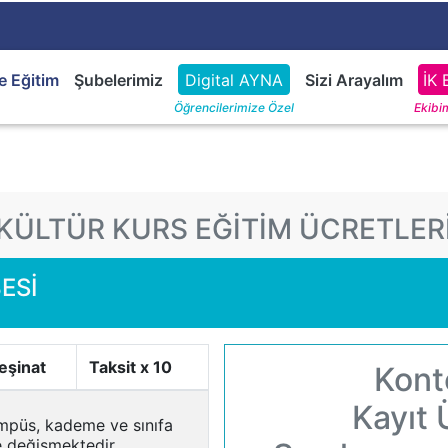
e Eğitim
Şubelerimiz
Digital AYNA
Sizi Arayalım
İK 
Öğrencilerimize Özel
Ekibim
KÜLTÜR KURS EĞİTİM ÜCRETLER
ESİ
eşinat
Taksit x 10
Kont
Kayıt 
mpüs, kademe ve sınıfa
 değişmektedir.