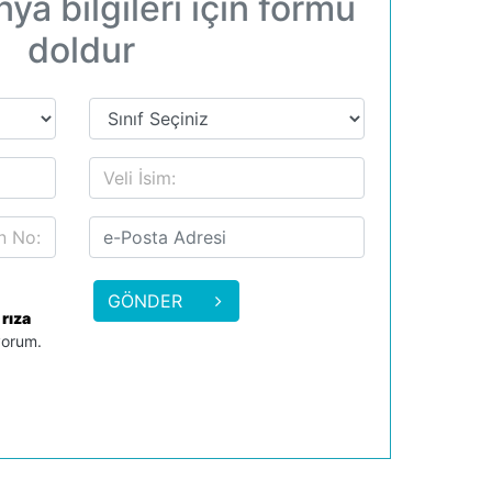
a bilgileri için formu
doldur
GÖNDER
e
rıza
yorum.