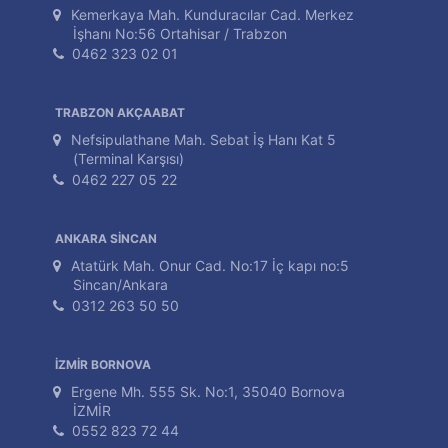
Kemerkaya Mah. Kunduracılar Cad. Merkez
İşhanı No:56 Ortahisar / Trabzon
0462 323 02 01
TRABZON AKÇAABAT
Nefsipulathane Mah. Sebat İş Hanı Kat 5
(Terminal Karşısı)
0462 227 05 22
ANKARA SİNCAN
Atatürk Mah. Onur Cad. No:17 İç kapı no:5
Sincan/Ankara
0312 263 50 50
İZMİR BORNOVA
Ergene Mh. 555 Sk. No:1, 35040 Bornova
İZMİR
0552 823 72 44