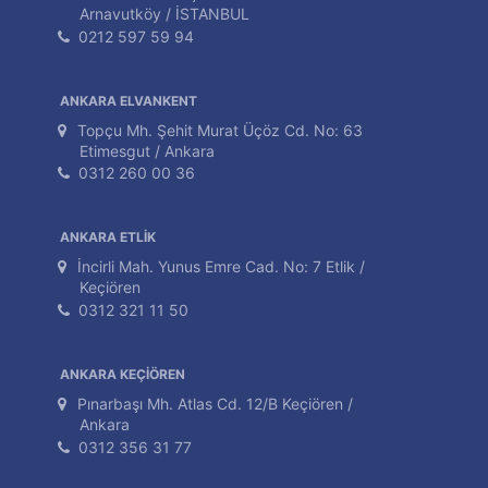
Arnavutköy / İSTANBUL
0212 597 59 94
ANKARA ELVANKENT
Topçu Mh. Şehit Murat Üçöz Cd. No: 63
Etimesgut / Ankara
0312 260 00 36
ANKARA ETLİK
İncirli Mah. Yunus Emre Cad. No: 7 Etlik /
Keçiören
0312 321 11 50
ANKARA KEÇİÖREN
Pınarbaşı Mh. Atlas Cd. 12/B Keçiören /
Ankara
0312 356 31 77