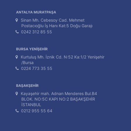
ANTALYA MURATPAŞA
Sinan Mh. Cebesoy Cad. Mehmet
Postacıoğlu İş Hanı Kat:5 Doğu Garajı
0242 312 85 55
BURSA YENİŞEHİR
Kurtuluş Mh. İznik Cd. N:52 Ka:1/2 Yenişehir
/Bursa
0224 773 35 55
BAŞAKŞEHİR
Kayaşehir mah. Adnan Menderes Bul.B4
BLOK. NO:5C KAPI NO:2 BAŞAKŞEHİR
İSTANBUL
0212 955 55 64