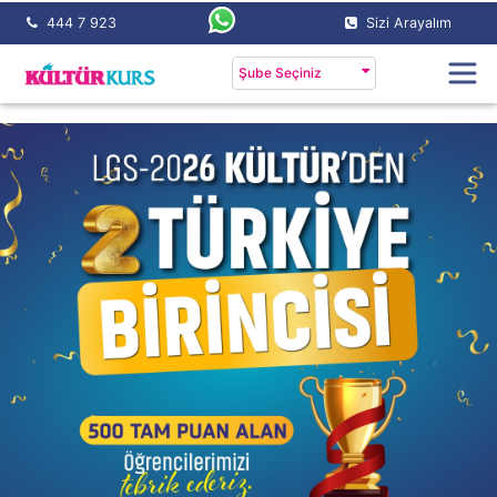
444 7 923
Sizi Arayalım
Şube Seçiniz