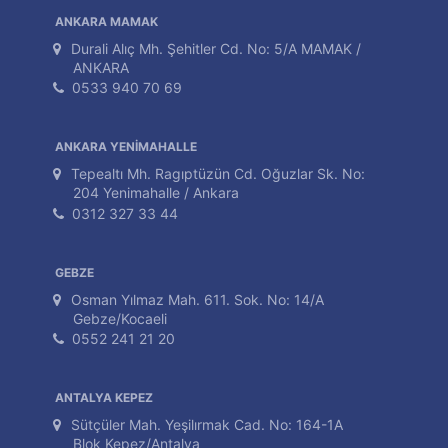
ANKARA MAMAK
Durali Alıç Mh. Şehitler Cd. No: 5/A MAMAK /
ANKARA
0533 940 70 69
ANKARA YENİMAHALLE
Tepealtı Mh. Ragıptüzün Cd. Oğuzlar Sk. No:
204 Yenimahalle / Ankara
0312 327 33 44
GEBZE
Osman Yılmaz Mah. 611. Sok. No: 14/A
Gebze/Kocaeli
0552 241 21 20
ANTALYA KEPEZ
Sütçüler Mah. Yeşilırmak Cad. No: 164-1A
Blok Kepez/Antalya