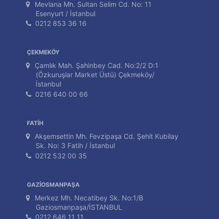
Mevlana Mh. Sultan Selim Cd. No: 11
Esenyurt / İstanbul
0212 853 36 16
ÇEKMEKÖY
Çamlık Mah. Şahinbey Cad. No:2/2 D:1
(Özkuruşlar Market Üstü) Çekmeköy/
İstanbul
0216 640 00 66
FATİH
Akşemsettin Mh. Fevzipaşa Cd. Şehit Kubilay
Sk. No: 3 Fatih / İstanbul
0212 532 00 35
GAZİOSMANPAŞA
Merkez Mh. Necatibey Sk. No:1/B
Gaziosmanpaşa/İSTANBUL
0212 646 11 11