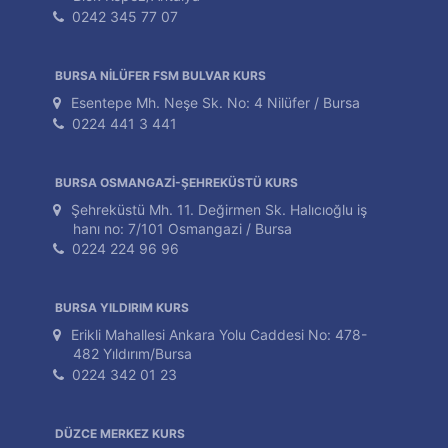
0242 345 77 07
BURSA NİLÜFER FSM BULVAR KURS
Esentepe Mh. Neşe Sk. No: 4 Nilüfer / Bursa
0224 441 3 441
BURSA OSMANGAZİ-ŞEHREKÜSTÜ KURS
Şehreküstü Mh. 11. Değirmen Sk. Halıcıoğlu iş
hanı no: 7/101 Osmangazi / Bursa
0224 224 96 96
BURSA YILDIRIM KURS
Erikli Mahallesi Ankara Yolu Caddesi No: 478-
482 Yıldırım/Bursa
0224 342 01 23
DÜZCE MERKEZ KURS