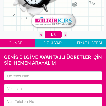
1/8
GÜNCEL
FİZİKİ YAPI
FİYAT LİSTESİ
GENİŞ BİLGİ VE
AVANTAJLI ÜCRETLER
İÇİN
SİZİ HEMEN ARAYALIM