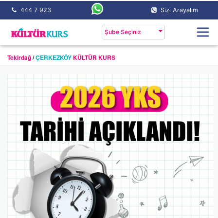
444 7 923
Sizi Arayalım
Şube Seçiniz
Tekirdağ
/
ÇERKEZKÖY
KÜLTÜR KURS