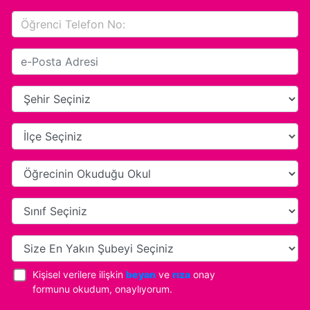
Kişisel verilere ilişkin
beyan
ve
rıza
onay
formunu okudum, onaylıyorum.