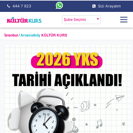
444 7 923
Sizi Arayalım
Şube Seçiniz
İstanbul
/
Arnavutköy
KÜLTÜR KURS