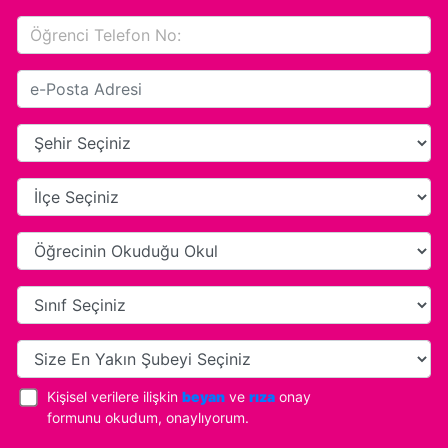
Kişisel verilere ilişkin
beyan
ve
rıza
onay
formunu okudum, onaylıyorum.