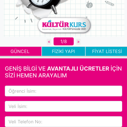
1/8
GÜNCEL
FİZİKİ YAPI
FİYAT LİSTESİ
GENİŞ BİLGİ VE
AVANTAJLI ÜCRETLER
İÇİN
SİZİ HEMEN ARAYALIM