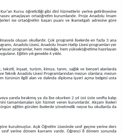
Kur'an Kursu öğreticiliği gibi dinî hizmetlerin yerine getirilmesine
rılmasını amaçlayan ortaöğretim kurumlarıdır. Proje Anadolu İmam
Diğerleri ise ortaöğretim başarı puanı ve ikametgah adresine göre
masıyla oluşan okullardır. Çok programlı liselerde en fazla 3 ana
ramı, Anadolu Lisesi, Anadolu İmam Hatip Lisesi programları yer
zırlayan programlar, hem mesleğe, hem yükseköğretime hazırlayan
ulanır. Eğitim yılı genelde 4 yıldır.
 tekstil, inşaat, turizm, kimya, tarım, sağlık ve benzeri alanlarda
eki ve Teknik Anadolu Lisesi Programlarından mezun olanlara; mezun
türünün ilgili alan ve dalında diploma işyeri açma belgesi usta
a yarıda bırakmış ya da lise okurken 2 yıl üst üste sınıfta kalıp
imini tamamlamaları için hizmet veren kurumlardır. Akşam liseleri
 Ve örgün eğitim görülen liselerde yönetmelik neyse bu okullarda da
göre kurulmuştur. Açık Öğretim Lisesinde sınıf geçme yerine ders
si sınıf yerine dönem kavramı vardır. Öğrenci 8 dönem sonunda