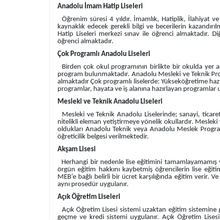
Anadolu İmam Hatip Liseleri
Öğrenim süresi 4 yıldır. İmamlık, Hatiplik, İlahiyat ve 
kaynaklık edecek gerekli bilgi ve becerilerin kazandı
Hatip Liseleri merkezi sınav ile öğrenci almaktadır. 
öğrenci almaktadır.
Çok Programlı Anadolu Liseleri
Birden çok okul programının birlikte bir okulda yer al
program bulunmaktadır. Anadolu Mesleki ve Teknik Prog
almaktadır Çok programlı liselerde: Yükseköğretime ha
programlar, hayata ve iş alanına hazırlayan programlar uyg
Mesleki ve Teknik Anadolu Liseleri
Mesleki ve Teknik Anadolu Liselerinde; sanayi, ticaret,
nitelikli eleman yetiştirmeye yönelik okullardır. Mesl
oldukları Anadolu Teknik veya Anadolu Meslek Program 
öğreticilik belgesi verilmektedir.
Akşam Lisesi
Herhangi bir nedenle lise eğitimini tamamlayamamış vey
örgün eğitim hakkını kaybetmiş öğrencilerin lise eğit
MEB’e bağlı belirli bir ücret karşılığında eğitim verir.
aynı prosedür uygulanır.
Açık Öğretim Liseleri
Açık Öğretim Lisesi sistemi uzaktan eğitim sistemine 
geçme ve kredi sistemi uygulanır. Açık Öğretim Lise