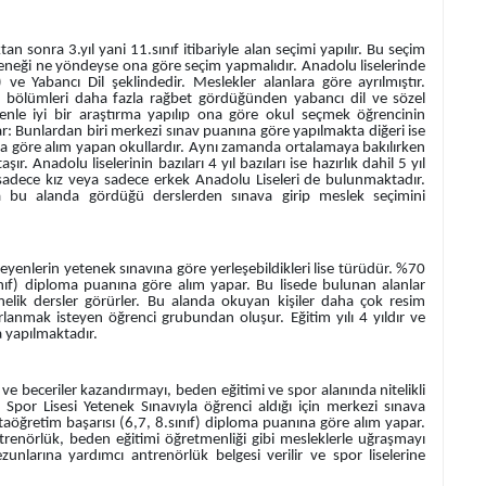
an sonra 3.yıl yani 11.sınıf itibariyle alan seçimi yapılır. Bu seçim
yeteneği ne yöndeyse ona göre seçim yapmalıdır. Anadolu liselerinde
) ve Yabancı Dil şeklindedir. Meslekler alanlara göre ayrılmıştır.
ık bölümleri daha fazla rağbet gördüğünden yabancı dil ve sözel
denle iyi bir araştırma yapılıp ona göre okul seçmek öğrencinin
par: Bunlardan biri merkezi sınav puanına göre yapılmakta diğeri ise
na göre alım yapan okullardır. Aynı zamanda ortalamaya bakılırken
ır. Anadolu liselerinin bazıları 4 yıl bazıları ise hazırlık dahil 5 yıl
 sadece kız veya sadece erkek Anadolu Liseleri de bulunmaktadır.
da bu alanda gördüğü derslerden sınava girip meslek seçimini
enlerin yetenek sınavına göre yerleşebildikleri lise türüdür. %70
nıf) diploma puanına göre alım yapar. Bu lisede bulunan alanlar
nelik dersler görürler. Bu alanda okuyan kişiler daha çok resim
anmak isteyen öğrenci grubundan oluşur. Eğitim yılı 4 yıldır ve
a yapılmaktadır.
ve beceriler kazandırmayı, beden eğitimi ve spor alanında nitelikli
 Spor Lisesi Yetenek Sınavıyla öğrenci aldığı için merkezi sınava
aöğretim başarısı (6,7, 8.sınıf) diploma puanına göre alım yapar.
ntrenörlük, beden eğitimi öğretmenliği gibi mesleklerle uğraşmayı
ezunlarına yardımcı antrenörlük belgesi verilir ve spor liselerine