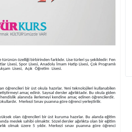
türünün özelliği birbirinden farklıdır. Lise türleri şu şekildedir: Fen
natlar Lisesi, Spor Lisesi, Anadolu İmam Hatip Lisesi, Çok Programlı
olu Lisesi, Akşam Lisesi, Açık Öğretim Lisesi.
öğrencileri bir üst okula hazırlar. Yeni teknolojileri kullanabilen
yetiştirmeyi amaç edinir. Sayısal dersler ağırlıktadır. Bu okula giden
ühendislik alanında ilerlemeyi kendine amaç edinen öğrencilerdir.
okullardır. Merkezi Sınav puanına göre öğrenci yerleştirilir.
yüksek olan öğrencileri bir üst kuruma hazırlar. Bu alanda eğitim
nda meslek sahibi olmaktır. Sözel dersler ağırlıkta olan bir eğitim
ırlık olmak üzere 5 yıldır. Merkezi sınav puanına göre öğrenci