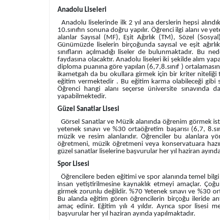
Anadolu Liseleri
Anadolu liselerinde ilk 2 yıl ana derslerin hepsi alındıkt
10.sınıfın sonuna doğru yapılır. Öğrenci ilgi alanı ve 
alanlar Sayısal (MF), Eşit Ağırlık (TM), Sözel (Sosyal
Günümüzde liselerin birçoğunda sayısal ve eşit ağırl
sınıfların açılmadığı liseler de bulunmaktadır. Bu ne
faydasına olacaktır. Anadolu liseleri iki şekilde alım ya
diploma puanına göre yapılan (6,7,8.sınıf ) ortalaması
ikametgah da bu okullara girmek için bir kriter niteliği taş
eğitim vermektedir . Bu eğitim karma olabileceği gibi
Öğrenci hangi alanı seçerse üniversite sınavında 
yapabilmektedir.
Güzel Sanatlar Lisesi
Görsel Sanatlar ve Müzik alanında öğrenim görmek istey
yetenek sınavı ve %30 ortaöğretim başarısı (6,7, 8.sı
müzik ve resim alanlarıdır. Öğrenciler bu alanlara yö
öğretmeni, müzik öğretmeni veya konservatuara hazırl
güzel sanatlar liselerine başvurular her yıl haziran ayınd
Spor Lisesi
Öğrencilere beden eğitimi ve spor alanında temel bilgi 
insan yetiştirilmesine kaynaklık etmeyi amaçlar. Çoğu
girmek zorunlu değildir. %70 Yetenek sınavı ve %30 ort
Bu alanda eğitim gören öğrencilerin birçoğu ileride a
amaç edinir. Eğitim yılı 4 yıldır. Ayrıca spor lisesi m
başvurular her yıl haziran ayında yapılmaktadır.