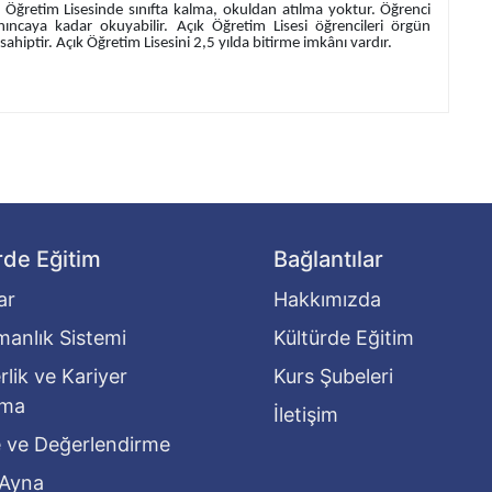
k Öğretim Lisesinde sınıfta kalma, okuldan atılma yoktur. Öğrenci
nıncaya kadar okuyabilir. Açık Öğretim Lisesi öğrencileri örgün
hiptir. Açık Öğretim Lisesini 2,5 yılda bitirme imkânı vardır.
rde Eğitim
Bağlantılar
ar
Hakkımızda
anlık Sistemi
Kültürde Eğitim
lik ve Kariyer
Kurs Şubeleri
ama
İletişim
 ve Değerlendirme
l Ayna