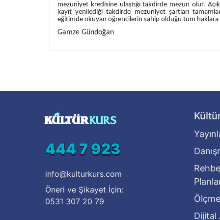
mezuniyet kredisine ulaştığı takdirde mezun olur. Açı
kayıt yenilediği takdirde mezuniyet şartları tamamla
eğitimde okuyan öğrencilerin sahip olduğu tüm haklara sa
Gamze Gündoğan
Kültü
Yayınl
444 7 923
Danışm
Rehber
info@kulturkurs.com
Planl
Öneri ve Şikayet İçin:
Ölçme
0531 307 20 79
Dijita