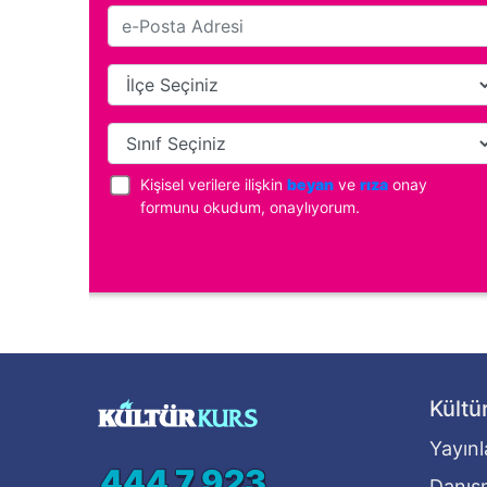
Kişisel verilere ilişkin
beyan
ve
rıza
onay
formunu okudum, onaylıyorum.
Kültü
Yayınl
444 7 923
Danışm