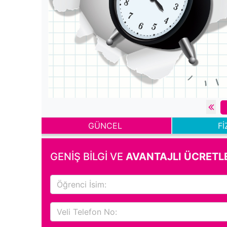
GÜNCEL
Fİ
GENİŞ BİLGİ VE
AVANTAJLI ÜCRETL