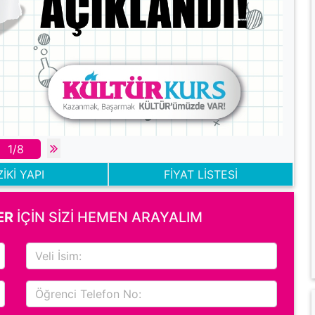
1/8
ZİKİ YAPI
FİYAT LİSTESİ
ER
İÇİN SİZİ HEMEN ARAYALIM