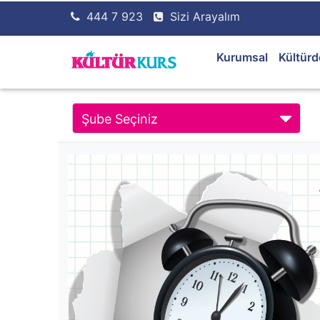
444 7 923
Sizi Arayalım
Kurumsal
Kültürd
Şube Seçiniz