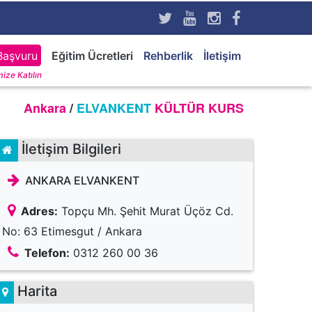
Başvuru
Eğitim Ücretleri
Rehberlik
İletişim
ize Katılın
Ankara
/
ELVANKENT
KÜLTÜR KURS
İletişim Bilgileri
ANKARA ELVANKENT
Adres:
Topçu Mh. Şehit Murat Üçöz Cd.
No: 63 Etimesgut / Ankara
Telefon:
0312 260 00 36
Harita