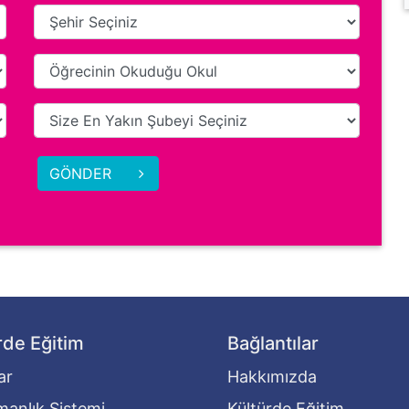
GÖNDER
rde Eğitim
Bağlantılar
ar
Hakkımızda
anlık Sistemi
Kültürde Eğitim