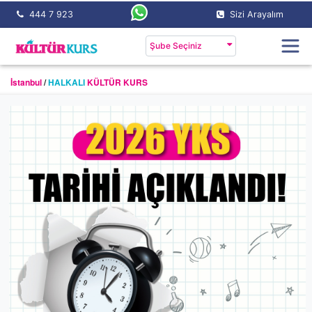
444 7 923
Sizi Arayalım
Şube Seçiniz
İstanbul
/
HALKALI
KÜLTÜR KURS