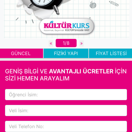
1/8
GÜNCEL
FİZİKİ YAPI
FİYAT LİSTESİ
GENİŞ BİLGİ VE
AVANTAJLI ÜCRETLER
İÇİN
SİZİ HEMEN ARAYALIM