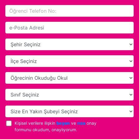
Kişisel verilere ilişkin
beyan
ve
rıza
onay
formunu okudum, onaylıyorum.